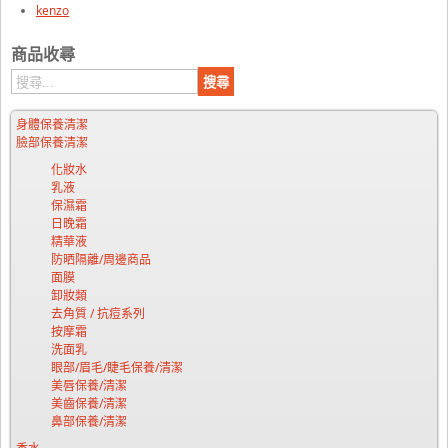
kenzo
商品收尋
身體保養清潔
臉部保養清潔
化妝水
乳液
保濕霜
日晚霜
精華液
防晒隔離/周邊商品
面膜
卸妝類
去角質 / 抗痘系列
按摩霜
洗面乳
眼部/眉毛/睫毛保養/清潔
美唇保養/清潔
美齒保養/清潔
鼻部保養/清潔