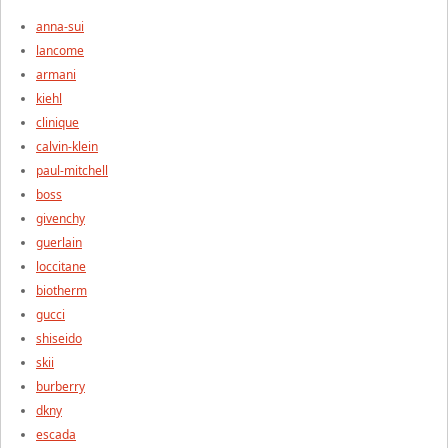
anna-sui
lancome
armani
kiehl
clinique
calvin-klein
paul-mitchell
boss
givenchy
guerlain
loccitane
biotherm
gucci
shiseido
skii
burberry
dkny
escada