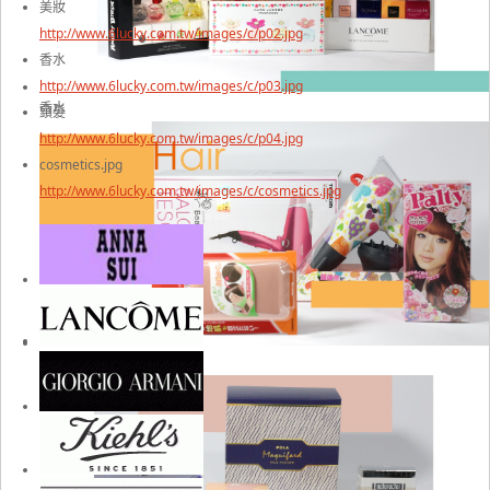
美妝
http://www.6lucky.com.tw/images/c/p02.jpg
香水
http://www.6lucky.com.tw/images/c/p03.jpg
香水
頭髮
http://www.6lucky.com.tw/images/c/p04.jpg
cosmetics.jpg
http://www.6lucky.com.tw/images/c/cosmetics.jpg
頭髮