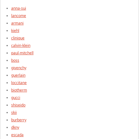
anna-sui
lancome
armani
kiehl
clinique
calvin-klein
paul-mitchell
boss
givenchy
guerlain
loccitane
biotherm
gucci
shiseido
skii
burberry
dkny
escada