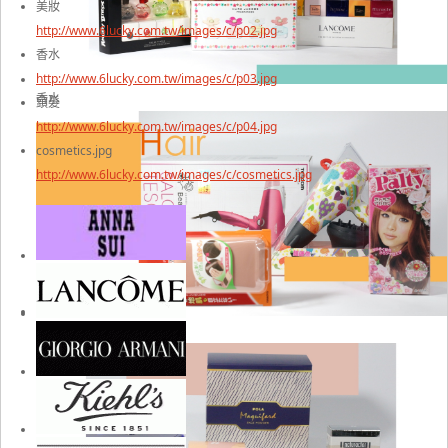
美妝
http://www.6lucky.com.tw/images/c/p02.jpg
香水
http://www.6lucky.com.tw/images/c/p03.jpg
香水
頭髮
http://www.6lucky.com.tw/images/c/p04.jpg
cosmetics.jpg
http://www.6lucky.com.tw/images/c/cosmetics.jpg
頭髮