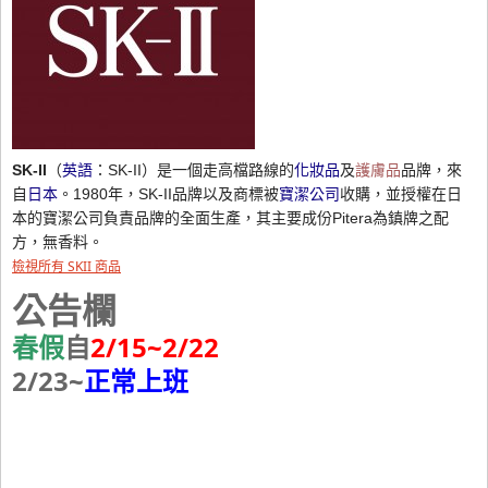
SK-II
（
英語
：SK-II）是一個走高檔路線的
化妝品
及
護膚品
品牌，來
自
日本
。1980年，SK-II品牌以及商標被
寶潔公司
收購，並授權在日
本的寶潔公司負責品牌的全面生產，其主要成份Pitera為鎮牌之配
方，無香料。
檢視所有 SKII 商品
公告欄
春假
自
2/15~2/22
2/23~
正常上班