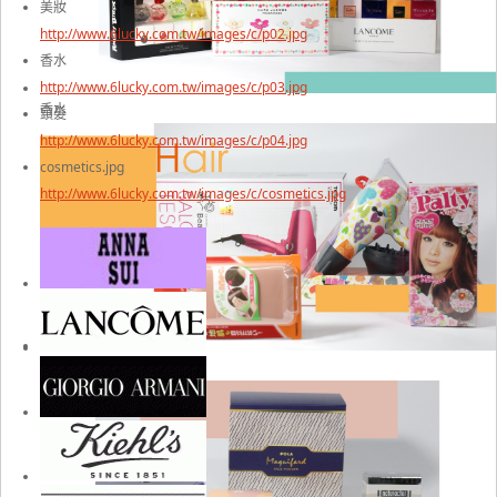
美妝
http://www.6lucky.com.tw/images/c/p02.jpg
香水
http://www.6lucky.com.tw/images/c/p03.jpg
香水
頭髮
http://www.6lucky.com.tw/images/c/p04.jpg
cosmetics.jpg
http://www.6lucky.com.tw/images/c/cosmetics.jpg
頭髮