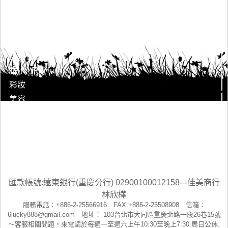
身體保養清潔
臉部保養清潔
男仕保養
香水（Parfum）
彩妝
美容
美髮
美甲
婦幼用品
客服中心
匯款帳號:遠東銀行(重慶分行) 02900100012158---佳美商行
林欣樺
服務電話：+886-2-25566916 FAX:+886-2-25508908 信箱：
6lucky888@gmail.com 地址： 103台北市大同區重慶北路一段26巷15號
～客服相關問題，來電請於每週一至週六上午10:30至晚上7:30.周日公休.