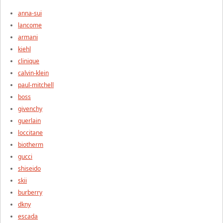
anna-sui
lancome
armani
kiehl
clinique
calvin-klein
paul-mitchell
boss
givenchy
guerlain
loccitane
biotherm
gucci
shiseido
skii
burberry
dkny
escada