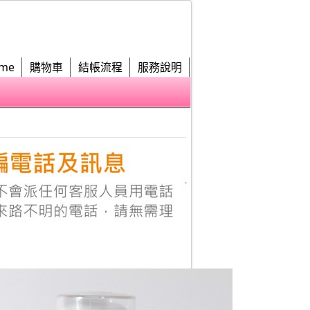
me
購物車
結帳流程
服務說明