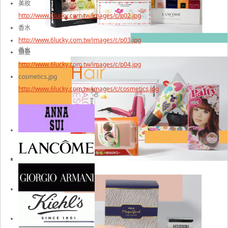
美妝
http://www.6lucky.com.tw/images/c/p02.jpg
香水
http://www.6lucky.com.tw/images/c/p03.jpg
香水
頭髮
http://www.6lucky.com.tw/images/c/p04.jpg
cosmetics.jpg
http://www.6lucky.com.tw/images/c/cosmetics.jpg
頭髮