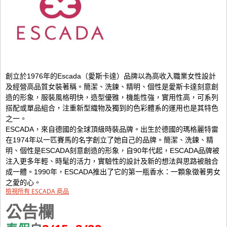
創立於1976年的Escada（愛斯卡達）品牌以為高收入職業女性設計
及經營高品質女裝著稱。簡潔、洗鍊、精明、個性是愛斯卡達刻意創
造的形象，服裝風格明快，造型優雅，機能性強，實用性高，可系列
搭配或單品組合，注重新型織物及獨到的色彩體系的運用也是其特色
之一。
ESCADA，來自德國的全球頂級時裝品牌。出生於德國的瑪格麗特雷
在1974年以一匹賽馬的名字創立了她自己的品牌。簡潔、洗鍊、精
明、個性是ESCADA刻意創造的形象，自90年代起，ESCADA品牌被
注入更多年輕、時髦的活力，實驗性的設計及新的想法與思路被融合
成一體。1990年，ESCADA推出了它的第一瓶香水：一顆象徵著男女
之愛的心。
檢視所有 ESCADA 商品
公告欄