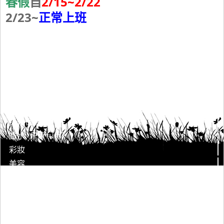
春假
自
2/15~2/22
2/23~
正常上班
身體保養清潔
臉部保養清潔
男仕保養
香水（Parfum）
彩妝
美容
美髮
美甲
婦幼用品
客服中心