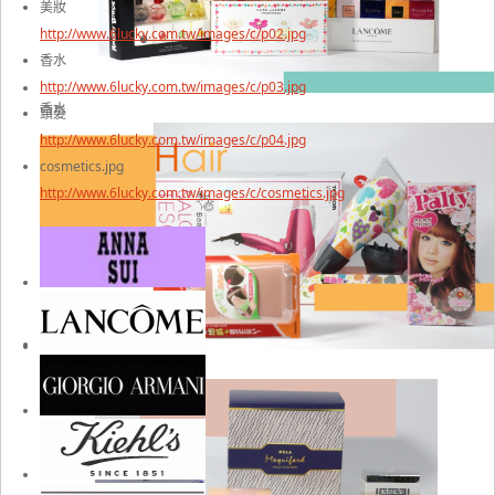
美妝
http://www.6lucky.com.tw/images/c/p02.jpg
香水
http://www.6lucky.com.tw/images/c/p03.jpg
香水
頭髮
http://www.6lucky.com.tw/images/c/p04.jpg
cosmetics.jpg
http://www.6lucky.com.tw/images/c/cosmetics.jpg
頭髮