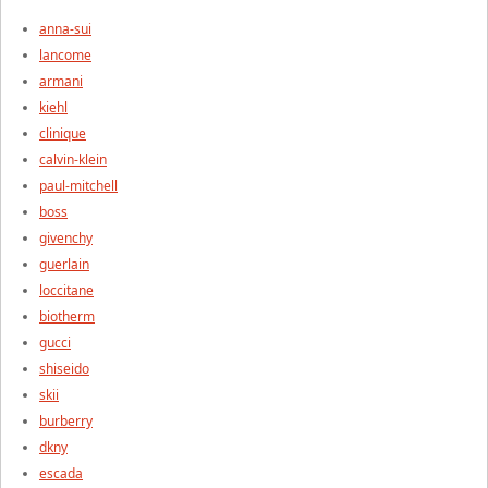
anna-sui
lancome
armani
kiehl
clinique
calvin-klein
paul-mitchell
boss
givenchy
guerlain
loccitane
biotherm
gucci
shiseido
skii
burberry
dkny
escada