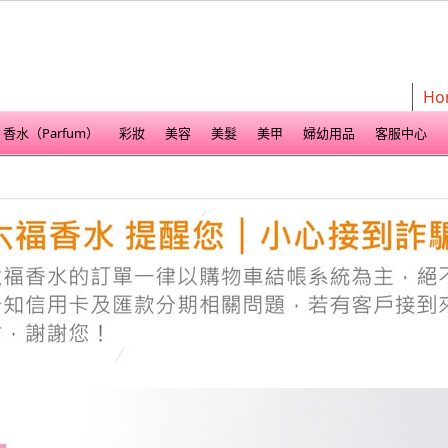
Ho
香水（Parfum）
彩妝
美容
美髮
美甲
婦幼用品
客服中心